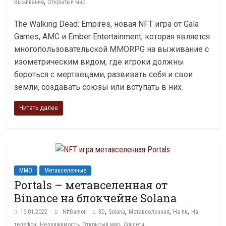
,
Выживание
Открытый мир
The Walking Dead: Empires, новая NFT игра от Gala
Games, AMC и Ember Entertainment, которая является
многопользовательской MMORPG на выживание с
изометрическим видом, где игроки должны
бороться с мертвецами, развивать себя и свои
земли, создавать союзы или вступать в них.
Читать далее
MMO
Метавселенные
Portals – метавселенная от
Binance на блокчейне Solana
,
,
,
,
16.01.2022
NftGamer
3D
Solana
Метавселенная
На пк
На
,
,
,
телефон
Недвижимость
Открытый мир
Соцсети