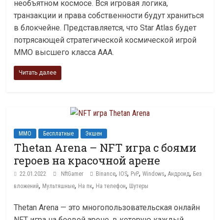
необъятном космосе. Вся игровая логика,
транзакции и права собственности будут храниться
в блокчейне. Представляется, что Star Atlas будет
потрясающей стратегической космической игрой
MMO высшего класса ААА.
Читать далее
MMO
Бесплатные
Экшен
Thetan Arena – NFT игра с боями
героев на красочной арене
,
,
,
,
,
22.01.2022
NftGamer
Binance
IOS
PvP
Windows
Андроид
Без
,
,
,
,
вложений
Мультяшные
На пк
На телефон
Шутеры
Thetan Arena — это многопользовательская онлайн
NFT игра на боевой арене, в которую каждый