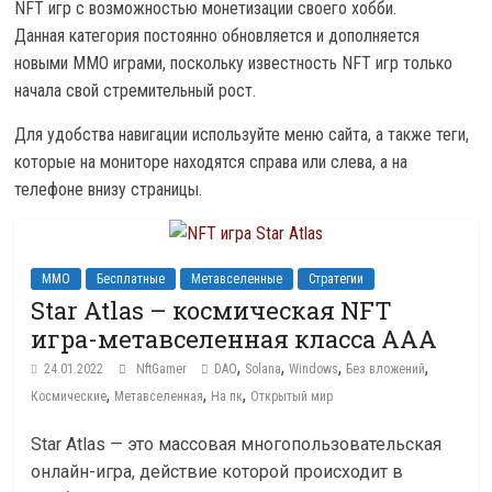
NFT игр с возможностью монетизации своего хобби.
Данная категория постоянно обновляется и дополняется
новыми MMO играми, поскольку известность NFT игр только
начала свой стремительный рост.
Для удобства навигации используйте меню сайта, а также теги,
которые на мониторе находятся справа или слева, а на
телефоне внизу страницы.
MMO
Бесплатные
Метавселенные
Стратегии
Star Atlas – космическая NFT
игра-метавселенная класса ААА
,
,
,
,
24.01.2022
NftGamer
DAO
Solana
Windows
Без вложений
,
,
,
Космические
Метавселенная
На пк
Открытый мир
Star Atlas — это массовая многопользовательская
онлайн-игра, действие которой происходит в