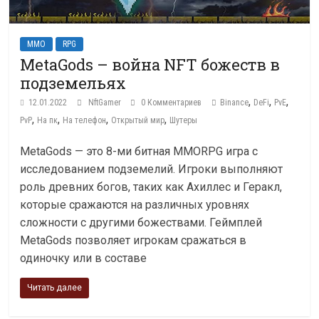
MMO
RPG
MetaGods – война NFT божеств в
подземельях
,
,
,
12.01.2022
NftGamer
0 Комментариев
Binance
DeFi
PvE
,
,
,
,
PvP
На пк
На телефон
Открытый мир
Шутеры
MetaGods — это 8-ми битная MMORPG игра с
исследованием подземелий. Игроки выполняют
роль древних богов, таких как Ахиллес и Геракл,
которые сражаются на различных уровнях
сложности с другими божествами. Геймплей
MetaGods позволяет игрокам сражаться в
одиночку или в составе
Читать далее