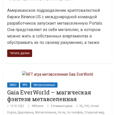
Американское подразделение криптовалютной
биржи Binance.US с международной командой
разработчиков запускает метавселенную Portals.
Она представляет из себя мегаполис, в котором
можно жить в собственных апартаментах и
обустраивать их по своему разумению, а также
Читать далее
MMO
RPG
Метавселенные
Gaia EverWorld – магическая
фэнтези метавселенная
,
,
13.01.2022
NftGamer
0 Комментариев
3D
PvP
Unreal
,
,
,
,
,
,
Engine
Браузерные
Метавселенная
На пк
На телефон
Открытый мир