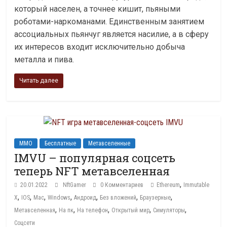
который населен, а точнее кишит, пьяными
роботами-наркоманами. Единственным занятием
ассоциальных пьянчуг является насилие, а в сферу
их интересов входит исключительно добыча
металла и пива.
Читать далее
MMO
Бесплатные
Метавселенные
IMVU – популярная соцсеть
теперь NFT метавселенная
,
20.01.2022
NftGamer
0 Комментариев
Ethereum
Immutable
,
,
,
,
,
,
,
X
IOS
Mac
Windows
Андроид
Без вложений
Браузерные
,
,
,
,
,
Метавселенная
На пк
На телефон
Открытый мир
Симуляторы
Соцсети