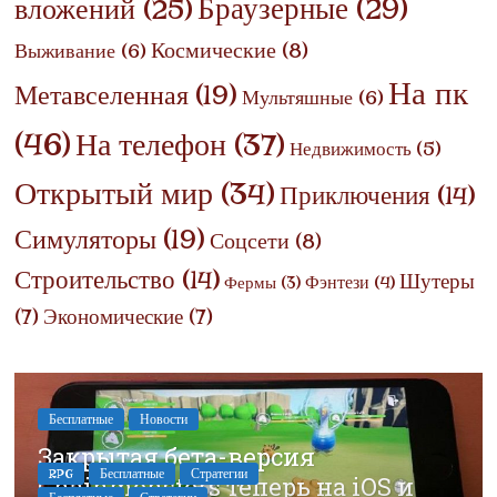
Браузерные
(29)
вложений
(25)
Космические
(8)
Выживание
(6)
На пк
Метавселенная
(19)
Мультяшные
(6)
(46)
На телефон
(37)
Недвижимость
(5)
Открытый мир
(34)
Приключения
(14)
Симуляторы
(19)
Соцсети
(8)
Строительство
(14)
Шутеры
Фэнтези
(4)
Фермы
(3)
(7)
Экономические
(7)
Бесплатные
Новости
Закрытая бета-версия
RPG
Бесплатные
Стратегии
Chainmonsters теперь на iOS и