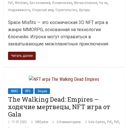
,
,
,
,
,
,
PvP
Windows
Без вложений
Космические
Метавселенная
На пк
,
,
,
Недвижимость
Открытый мир
Строительство
Шутеры
Space Misfits — это космическая 3D NFT игра в
жанре MMORPG, основанная на технологии
блокчейн. Игроки могут отправиться в
захватывающие межпланетные приключения
Читать далее
MMO
RPG
Экшен
The Walking Dead: Empires –
ходячие мертвецы, NFT игра от
Gala
,
,
,
17.01.2022
NftGamer
0 Комментариев
Gala Games
PvE
PvP