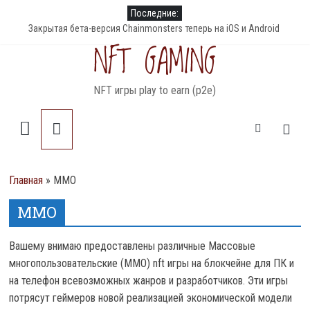
Skip
Последние:
to
Закрытая бета-версия Chainmonsters теперь на iOS и Android
NFT GAMING
content
PlanetQuest — NFT игра с генерируемыми планетами
Аирдроп токенов RDAO в NFT игре R-Planet
DeFi Land – мультисетевая ферма для фарминга
Dark Country – обновление игры и землевладение в 2022 году
NFT игры play to earn (p2e)
Главная
»
MMO
MMO
Вашему внимаю предоставлены различные Массовые
многопользовательские (MMO) nft игры на блокчейне для ПК и
на телефон всевозможных жанров и разработчиков. Эти игры
потрясут геймеров новой реализацией экономической модели