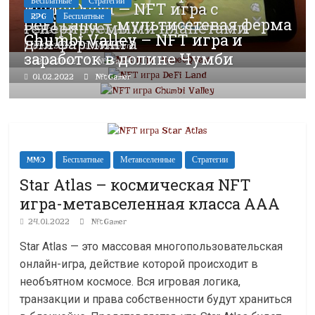
Бесплатные
Стратегии
PlanetQuest — NFT игра с
Android
RPG
Бесплатные
DeFi Land – мультисетевая ферма
генерируемыми планетами
21.02.2022
NftGamer
Chumbi Valley – NFT игра и
для фарминга
17.02.2022
NftGamer
заработок в долине Чумби
02.02.2022
NftGamer
0
01.02.2022
NftGamer
MMO
Бесплатные
Метавселенные
Стратегии
Star Atlas – космическая NFT
игра-метавселенная класса ААА
24.01.2022
NftGamer
Star Atlas — это массовая многопользовательская
онлайн-игра, действие которой происходит в
необъятном космосе. Вся игровая логика,
транзакции и права собственности будут храниться