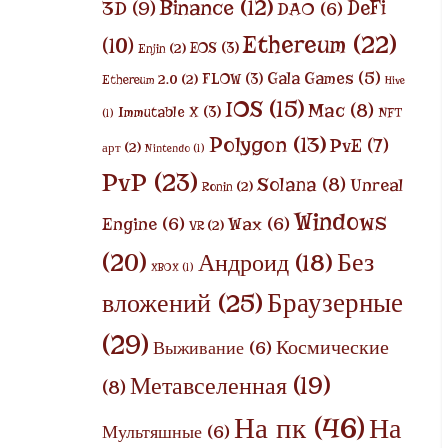
Binance
(12)
DeFi
3D
(9)
DAO
(6)
Ethereum
(22)
(10)
EOS
(3)
Enjin
(2)
Gala Games
(5)
FLOW
(3)
Ethereum 2.0
(2)
Hive
IOS
(15)
Mac
(8)
Immutable X
(3)
NFT
(1)
Polygon
(13)
PvE
(7)
арт
(2)
Nintendo
(1)
PvP
(23)
Solana
(8)
Unreal
Ronin
(2)
Windows
Engine
(6)
Wax
(6)
VR
(2)
Без
(20)
Андроид
(18)
XBOX
(1)
Браузерные
вложений
(25)
(29)
Космические
Выживание
(6)
Метавселенная
(19)
(8)
На пк
(46)
На
Мультяшные
(6)