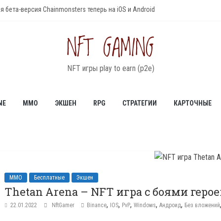
я бета-версия Chainmonsters теперь на iOS и Android
uest — NFT игра с генерируемыми планетами
 токенов RDAO в NFT игре R-Planet
NFT GAMING
nd – мультисетевая ферма для фарминга
untry – обновление игры и землевладение в 2022 году
NFT игры play to earn (p2e)
ЫЕ
MMO
ЭКШЕН
RPG
СТРАТЕГИИ
КАРТОЧНЫЕ
MMO
Бесплатные
Экшен
Thetan Arena – NFT игра с боями герое
,
,
,
,
,
22.01.2022
NftGamer
Binance
IOS
PvP
Windows
Андроид
Без вложений