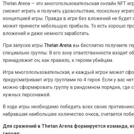
Thetan Arena — это многопользовательская онлайн NFT иг
сможет играть и получать удовольствие, поскольку играт
концепцией игры. Правда в игре без вложений не будет с
может принести небольшую прибыль. То есть хорошо про
вложений и даже немного заработать.
При запуске игры
Thetan Arena
вы бесплатно получаете ге
специально группы. В его зону ответственности входит о
принадлежит он, как правило, к героям убийцам.
Игра многопользовательская, и каждый игрок может сфо
предусматривает игру группами по 4 героя. Если у вас н
можно сформировать группу в рандомном порядке, где си
нужных персонажей.
В ходе игры необходимо победить всех своих противников
набравшая наибольшее количество очков, считается поб
Для сражений в Thetan Arena формируется команда, к
героев: