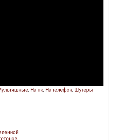
Мультяшные
,
На пк
,
На телефон
,
Шутеры
селенной
жетонов