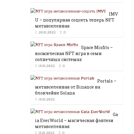
IMV
U – популярная соцсеть теперь NFT
метавселенная
0
20.01.2022
Space Misfits –
космическая NFT игра в семи
солнечных системах
0
19.01.2022
Portals –
метавселенная от Binance на
блокчейне Solana
16.01.2022
Ga
ia EverWorld – магическая фэнтези
метавселенная
0
13.01.2022