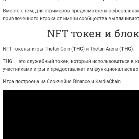
o
u
Вместе с тем, для стримеров предусмотрена реферальная 
t
u
привлеченного игрока от имени сообщества выплачивае
b
e
NFT токен и бло
NFT токены игры Thetan Coin (
THC
) и Thetan Arena (
THG
).
THG — это служебный токен, который использоваться в 
участниками игры и предоставляет им функционал всев
Игра построена на блокчейне Binance и KardiaChain.