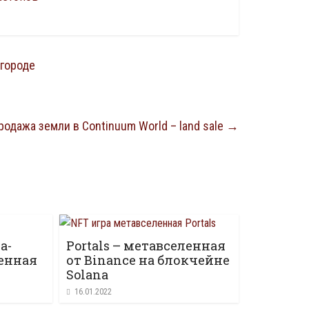
 городе
одажа земли в Continuum World – land sale
→
а-
Portals – метавселенная
енная
от Binance на блокчейне
Solana
16.01.2022