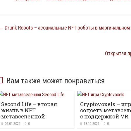
←
Drunk Robots – асоциальные NFT роботы в маргинальном
Открытая пр
Вам также может понравиться
Second Life – вторая
Cryptovoxels – игр
жизнь в NFT
соцсеть метавсел
метавселенной
с поддержкой VR
06.01.2022
0
18.12.2021
0