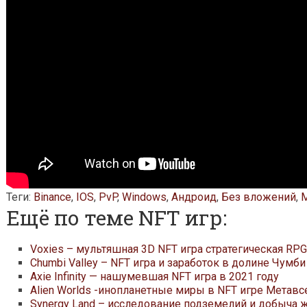
Теги:
Binance
,
IOS
,
PvP
,
Windows
,
Андроид
,
Без вложений
,
Ещё по теме NFT игр:
Voxies – мультяшная 3D NFT игра стратегическая RPG
Chumbi Valley – NFT игра и заработок в долине Чумби
Axie Infinity — нашумевшая NFT игра в 2021 году
Alien Worlds -инопланетные миры в NFT игре Метав
Synergy Land – исследование подземелий и добыча 