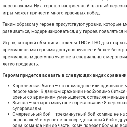
персонажами. Ну а хорошо настроенный платный персона
игры может принести много красивых побед.
Таким образом у героев присутствуют уровни, которые м
развиваться, модернизироваться, а у героев появляться 
Игрок, который объединит токены THC и THG для открытия
премиальными героями доступно лучшее и более быстро
премиальным доступно участие в специальных мероприя
легко продавать.
Героям придется воевать в следующих видах сражени
Королевская битва – это командное или одиночное 
персонажей. В данном сражении необходимо биться с
арены со временем уменьшается, оставляя меньше м
Звезда – четырехминутное соревнование 8 персонаж
суперзвезды.
Смертельный бой – трехминутный бой команд не на ж
персонажей вступает в непосредственный бой с друг
одна команда или её часть, кому повезёт больше все