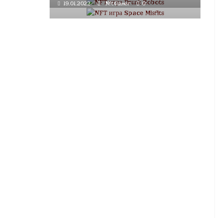
19.01.2022
NftGamer
0