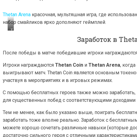
Thetan Arena
красочная, мультяшная игра, где использова
набор смайликов ярко дополняют геймплей.
T
h
Заработок в Thet
e
t
a
После победы в матче победившие игроки награждаются то
n
A
Игроки награждаются
Thetan Coin
и
Thetan Arena
, когд
r
e
выигрывают матч. Thetan Coin является основным токеном
n
a
участвуя в мероприятиях и в игровых режимах.
,
и
С помощью бесплатных героев также можно заработать, 
с
т
для существенных побед с соответствующими доходами
о
ч
Тем не менее, как было указано выше, поиграть бесплат
н
и
заработать тоже вполне реально. Заработок с бесплатны
к
можете хорошо сочетать различные навыки (которые дос
:
y
достаточно сильного героя с отличными характеристиками