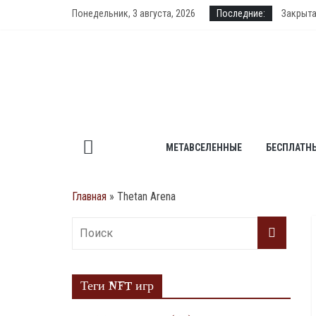
Skip
Понедельник, 3 августа, 2026
Последние:
Закрыта
to
PlanetQ
content
Аирдроп
DeFi La
Dark Co
МЕТАВСЕЛЕННЫЕ
БЕСПЛАТН
Главная
»
Thetan Arena
Теги NFT игр