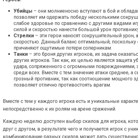
Убийцы
– они молниеносно вступают в бой и облада
позволяет им одержать победу несколькими сокруш
слабое здоровье по сравнению с другими видами игр
силой и скоростью нанести большой урон противнику
Стрелки
– эти герои наносят сокрушительный урон,
скоростью. Данный баланс оптимальный, поскольку
причиняют ощутимые потери соперникам.
Танки
– это броня других игроков, их задача оказат
других игроков. Так как, их целью является защита 
удара, сопряженного с огромными повреждениями, 
среди всех. Вместе с тем значение атаки среднее, а 
грозный противник, так как соотношение мощного з
позволяет отлично противостоять врагам.
Вместе с тем у каждого игрока есть и уникальные характ
непосредственно к их ролям на арене сражений.
Каждую неделю доступен выбор скилов для игрока, кот
друг с другом, в результате чего и получается игрок с у
комбинирование разных скилов может дать существенн