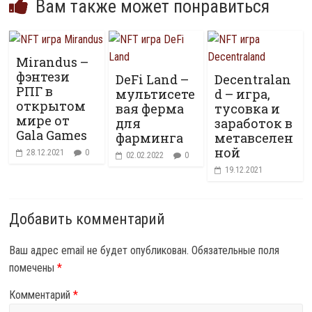
Вам также может понравиться
Mirandus –
фэнтези
DeFi Land –
Decentralan
РПГ в
мультисете
d – игра,
открытом
вая ферма
тусовка и
мире от
для
заработок в
Gala Games
фарминга
метавселен
ной
28.12.2021
0
02.02.2022
0
19.12.2021
Добавить комментарий
Ваш адрес email не будет опубликован.
Обязательные поля
помечены
*
Комментарий
*