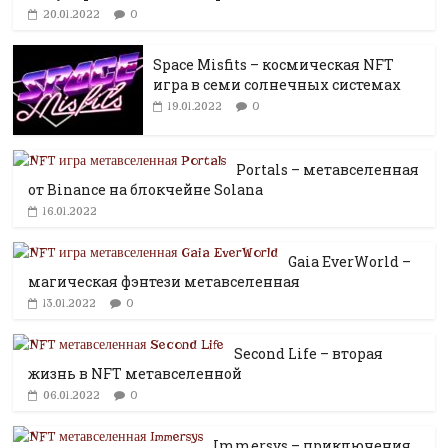
0
20.01.2022
Space Misfits – космическая NFT
игра в семи солнечных системах
0
19.01.2022
Portals – метавселенная
от Binance на блокчейне Solana
16.01.2022
Gaia EverWorld –
магическая фэнтези метавселенная
0
13.01.2022
Second Life – вторая
жизнь в NFT метавселенной
0
06.01.2022
Immersys – приключения