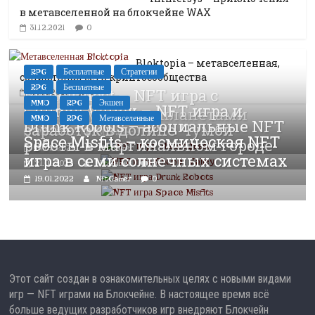
в метавселенной на блокчейне WAX
0
31.12.2021
Bloktopia – метавселенная,
RPG
Бесплатные
Стратегии
социальная сеть криптосообщества
RPG
Бесплатные
PlanetQuest — NFT игра с
0
28.12.2021
MMO
RPG
Экшен
Chumbi Valley – NFT игра и
генерируемыми планетами
MMO
RPG
Метавселенные
Drunk Robots – асоциальные NFT
заработок в долине Чумби
17.02.2022
NftGamer
Space Misfits – космическая NFT
роботы в маргинальном городе
01.02.2022
NftGamer
игра в семи солнечных системах
21.01.2022
NftGamer
0
19.01.2022
NftGamer
0
Этот сайт создан в ознакомительных целях с новыми видами
игр — NFT играми на Блокчейне. В настоящее время всё
больше ведущих разработчиков игр внедряют Блокчейн