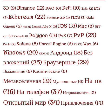
Binance
(12)
DeFi
(10)
3D
(9)
DAO
(6)
EOS
Enjin
(2)
Ethereum
(22)
Gala
(3)
FLOW
(3)
Ethereum 2.0
(2)
IOS
(15)
Mac
(8)
Games
(5)
Immutable X
(3)
NFT
Hive
(1)
PvP
(23)
Polygon
(13)
PvE
(7)
арт
(2)
Nintendo
(1)
Solana
(8)
Unreal Engine
(6)
Wax
(6)
Ronin
(2)
VR
(2)
Без
Windows
(20)
Андроид
(18)
XBOX
(1)
Браузерные
(29)
вложений
(25)
Космические
(8)
Выживание
(6)
На пк
Метавселенная
(19)
Мультяшные
(6)
(46)
На телефон
(37)
Недвижимость
(5)
Открытый мир
(34)
Приключения
(14)