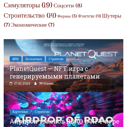
Симуляторы
(19)
Соцсети
(8)
Строительство
(14)
Шутеры
Фэнтези
(4)
Фермы
(3)
(7)
Экономические
(7)
RPG
Бесплатные
Стратегии
PlanetQuest — NFT игра с
генерируемыми планетами
17.02.2022
NftGamer
Карточные
Стратегии
Аирдроп токенов RDAO в NFT игре