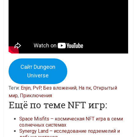
Сайт Dungeon
Universe
Теги:
Enjin
,
PvP
,
Без вложений
,
На пк
,
Открытый
мир
,
Приключения
Ещё по теме NFT игр:
Space Misfits – космическая NFT игра в семи
солнечных системах
Synergy Land – исследование подземелий и