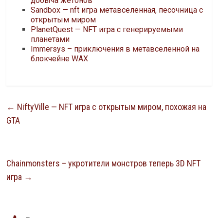
добыча жетонов
Sandbox — nft игра метавселенная, песочница с
открытым миром
PlanetQuest — NFT игра с генерируемыми
планетами
Immersys – приключения в метавселенной на
блокчейне WAX
←
NiftyVille — NFT игра с открытым миром, похожая на
GTA
Chainmonsters – укротители монстров теперь 3D NFT
игра
→