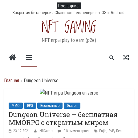
Skip
Последние:
to
Закрытая бета-версия Chainmonsters теперь на iOS и Android
NFT GAMING
content
PlanetQuest — NFT игра с генерируемыми планетами
Аирдроп токенов RDAO в NFT игре R-Planet
DeFi Land – мультисетевая ферма для фарминга
Dark Country – обновление игры и землевладение в 2022 году
NFT игры play to earn (p2e)
Главная
»
Dungeon Universe
MMO
RPG
Бесплатные
Экшен
Dungeon Universe – бесплатная
MMORPG с открытым миром
,
,
23.12.2021
NftGamer
0 Комментариев
Enjin
PvP
Без