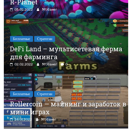
R-Planet
03.02.2022
NftGamer
Бесплатные
Стратегии
DeFi Land – мультисетевая ферма
для фарминга
02.02.2022
NftGamer
0
Бесплатные
Стратегии
Rollercoin — майнинг и заработок в
мини играх
28.01.2022
NftGamer