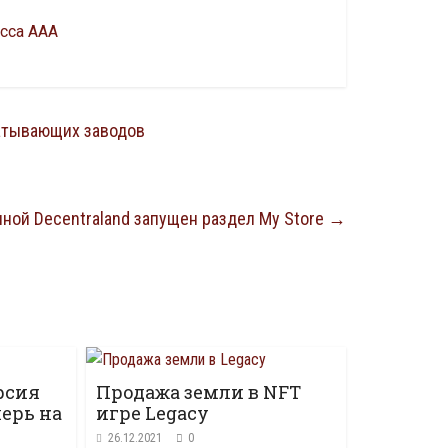
асса ААА
батывающих заводов
ной Decentraland запущен раздел My Store
→
рсия
Продажа земли в NFT
перь на
игре Legacy
26.12.2021
0