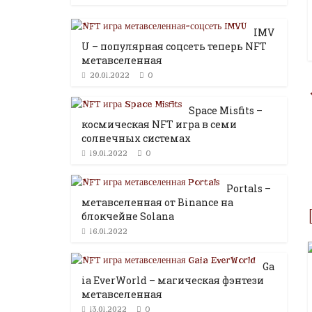
IMV
U – популярная соцсеть теперь NFT
метавселенная
0
20.01.2022
Space Misfits –
космическая NFT игра в семи
солнечных системах
0
19.01.2022
Portals –
метавселенная от Binance на
блокчейне Solana
16.01.2022
Ga
ia EverWorld – магическая фэнтези
метавселенная
0
13.01.2022