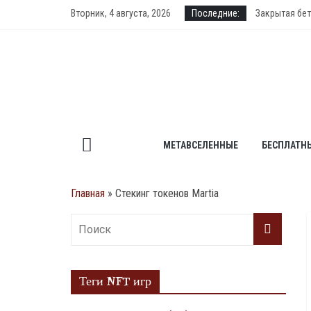
Skip
Вторник, 4 августа, 2026
Последние:
Закрытая бет
to
PlanetQuest 
content
Аирдроп токе
DeFi Land – 
Dark Country
МЕТАВСЕЛЕННЫЕ
БЕСПЛАТН
Главная
»
Стекинг токенов Martia
Теги NFT игр