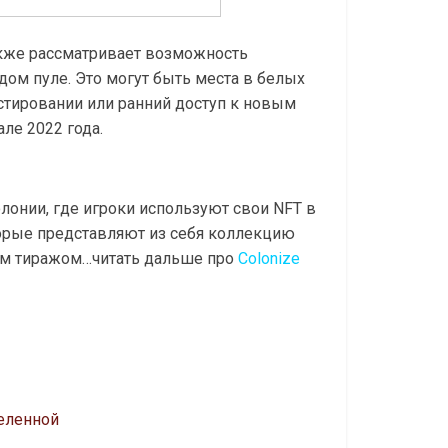
кже рассматривает возможность
ом пуле. Это могут быть места в белых
естировании или ранний доступ к новым
ле 2022 года.
олонии, где игроки используют свои NFT в
орые представляют из себя коллекцию
ым тиражом…читать дальше про
Colonize
селенной