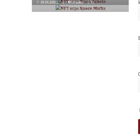
19.01.2022
NftGamer
0