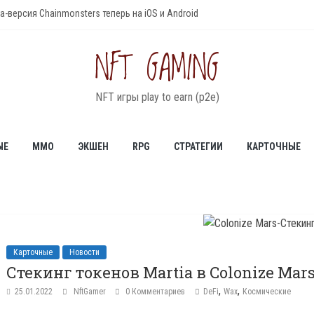
а-версия Chainmonsters теперь на iOS и Android
— NFT игра с генерируемыми планетами
нов RDAO в NFT игре R-Planet
NFT GAMING
мультисетевая ферма для фарминга
 – обновление игры и землевладение в 2022 году
NFT игры play to earn (p2e)
ЫЕ
MMO
ЭКШЕН
RPG
СТРАТЕГИИ
КАРТОЧНЫЕ
Карточные
Новости
Стекинг токенов Martia в Colonize Mar
,
,
25.01.2022
NftGamer
0 Комментариев
DeFi
Wax
Космические