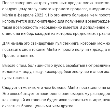
После завершения трех успешных продаж своих пакетов C
следующему этапу своего игрового процесса, внедрив си
Martia в феврале 2022 г. Но это нечто большее, чем прос
используется исключительно для получения вознагражден
такая возможность несомненно имеется. В дополнение к 
ставок на выбор, каждый из которых предполагает разл
Для начала это стандартный пул стекинга, который можн
поставить свои токены Martia и просто получить доход в 
Просто и понятно.
Вместе с тем, большинство пулов зарабатывают различн
колонии — воду, пищу, кислород, благополучие и энерги
пулы токенов.
Следует отметить, что чем больше Martia поставлено на 
Это способствует относительно равномерному распределен
как каждый из токенов будет использоваться в игре, н
оказаться более ценными, чем другие.