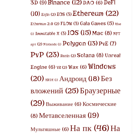
Binance
(12)
DeFi
3D
(9)
DAO
(6)
Ethereum
(22)
(10)
EOS
(3)
Enjin
(2)
Gala Games
(5)
FLOW
(3)
Ethereum 2.0
(2)
Hive
IOS
(15)
Mac
(8)
Immutable X
(3)
NFT
(1)
Polygon
(13)
PvE
(7)
арт
(2)
Nintendo
(1)
PvP
(23)
Solana
(8)
Unreal
Ronin
(2)
Windows
Engine
(6)
Wax
(6)
VR
(2)
Без
(20)
Андроид
(18)
XBOX
(1)
Браузерные
вложений
(25)
(29)
Космические
Выживание
(6)
Метавселенная
(19)
(8)
На пк
(46)
На
Мультяшные
(6)