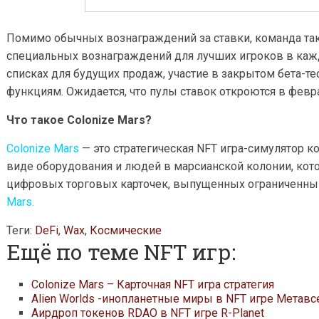
Помимо обычных вознаграждений за ставки, команда та
специальных вознаграждений для лучших игроков в кажд
списках для будущих продаж, участие в закрытом бета-т
функциям. Ожидается, что пулы ставок откроются в февра
Что такое Colonize Mars?
Colonize Mars
— это стратегическая NFT игра-симулятор к
виде оборудования и людей в марсианской колонии, кот
цифровых торговых карточек, выпущенных ограниченн
Mars.
Теги:
DeFi
,
Wax
,
Космические
Ещё по теме NFT игр:
Colonize Mars – Карточная NFT игра стратегия
Alien Worlds -инопланетные миры в NFT игре Метав
Аирдроп токенов RDAO в NFT игре R-Planet