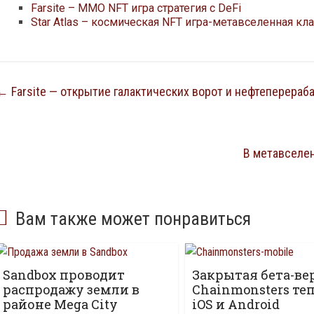
Farsite – MMO NFT игра стратегия с DeFi
Star Atlas – космическая NFT игра-метавселенная кл
←
Farsite — открытие галактических ворот и нефтеперера
В метавселен
Вам также может понравиться
Sandbox проводит
Закрытая бета-ве
распродажу земли в
Chainmonsters те
районе Mega City
iOS и Android